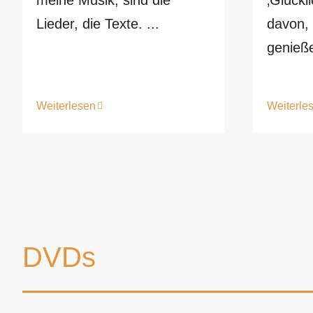
meine Musik, sind die
‚Glückl
Lieder, die Texte. ...
davon,
genieße
Weiterle
Weiterlesen
DVDs