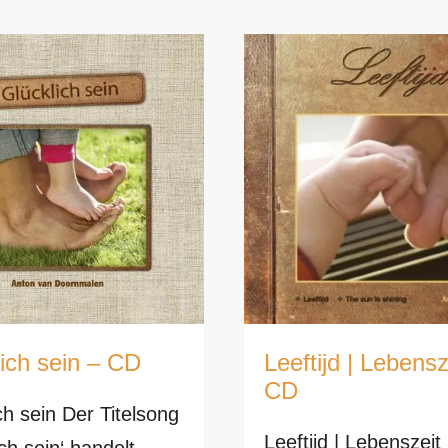
Leeftijd | Lebensz
ich sein – CD
CD
ch sein Der Titelsong
Leeftijd | Lebenszeit