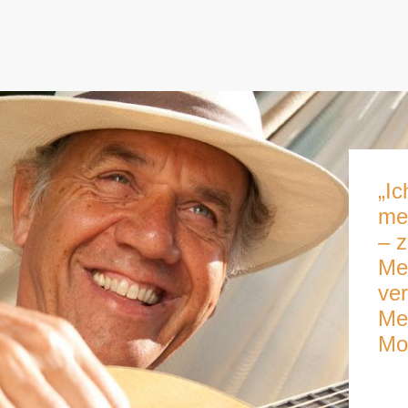
„I
me
– 
Me
ver
Men
Mo