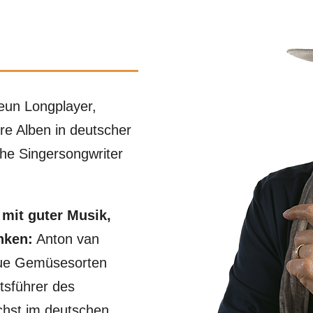
eun Longplayer,
re Alben in deutscher
che Singersongwriter
mit guter Musik,
nken:
Anton van
eue Gemüsesorten
tsführer des
hst im deutschen