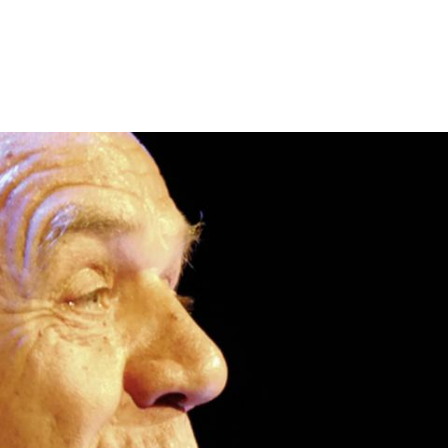
News
Streaming & Downloads
Alben & DVDs
Über Anton
Die Band
Impressionen
Kontakt