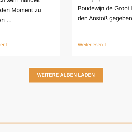
ich sein‘ handelt
Boudewijn de Groot 
 den Moment zu
den Anstoß gegeben
n ...
...
sen
Weiterlesen
WEITERE ALBEN LADEN