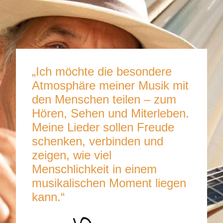
„Ich möchte die besondere
Atmosphäre meiner Musik mit
den Menschen teilen – zum
Hören, Sehen und Miterleben.
Meine Lieder sollen Freude
schenken, verbinden und
zeigen, wie viel
Menschlichkeit in einem
musikalischen Moment liegen
kann.“