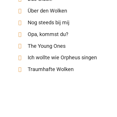
Über den Wolken
Nog steeds bij mij
Opa, kommst du?
The Young Ones
Ich wollte wie Orpheus singen
Traumhafte Wolken
Tomatensalat
See the whole world different
Marmor, Stein und Eisen bricht
Manchmal denke ich